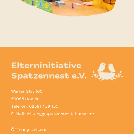
Werler Str. 100
59063 Hamm
Telefon:
02381 / 59 136
E-Mail:
leitung@spatzennest-hamm.de
Öffnungszeiten: